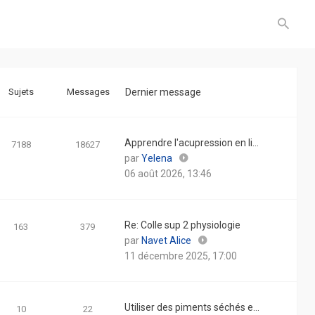
Sujets
Messages
Dernier message
Apprendre l'acupression en li…
7188
18627
Consulter
par
Yelena
le
06 août 2026, 13:46
dernier
message
Re: Colle sup 2 physiologie
163
379
Consulter
par
Navet Alice
le
11 décembre 2025, 17:00
dernier
message
Utiliser des piments séchés e…
10
22