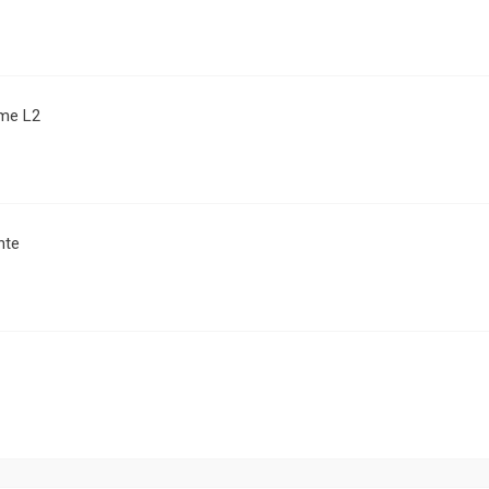
me L2
nte