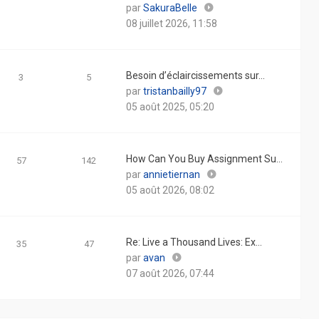
Consulter
par
SakuraBelle
le
08 juillet 2026, 11:58
dernier
message
Besoin d’éclaircissements sur…
3
5
Consulter
par
tristanbailly97
le
05 août 2025, 05:20
dernier
message
How Can You Buy Assignment Su…
57
142
Consulter
par
annietiernan
le
05 août 2026, 08:02
dernier
message
Re: Live a Thousand Lives: Ex…
35
47
Consulter
par
avan
le
07 août 2026, 07:44
dernier
message