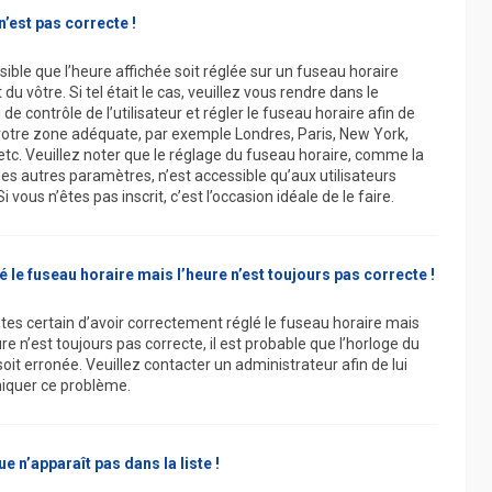
n’est pas correcte !
ssible que l’heure affichée soit réglée sur un fuseau horaire
 du vôtre. Si tel était le cas, veuillez vous rendre dans le
e contrôle de l’utilisateur et régler le fuseau horaire afin de
votre zone adéquate, par exemple Londres, Paris, New York,
etc. Veuillez noter que le réglage du fuseau horaire, comme la
des autres paramètres, n’est accessible qu’aux utilisateurs
 Si vous n’êtes pas inscrit, c’est l’occasion idéale de le faire.
lé le fuseau horaire mais l’heure n’est toujours pas correcte !
êtes certain d’avoir correctement réglé le fuseau horaire mais
re n’est toujours pas correcte, il est probable que l’horloge du
oit erronée. Veuillez contacter un administrateur afin de lui
quer ce problème.
e n’apparaît pas dans la liste !