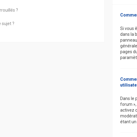
rouillés ?
Comment
 sujet ?
Si vous ê
dans la 
panneau d
générale
pages du
paramètr
Comment 
utilisat
Dans le 
forum »,
activez 
modérat
étant un 