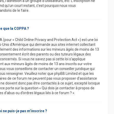
urs, l’adhésion à un groupe d’utilisateurs, etc. L’inscription ne
nd qu’un court instant, c’est pourquoi nous vous
dons de le faire.
ce que la COPPA ?
 (pour « Child Online Privacy and Protection Act ») est une loi
s-Unis d’Amérique qui demande aux sites internet collectant
llement des informations sur les mineurs âgés de moins de 13
onsentement écrit des parents ou des tuteurs légaux des
concernés. Si vous ne savez pas si cette loi s’applique
t aux mineurs âgés de moins de 13 ans inscrits sur votre
ous vous conseillons de contacter un conseiller juridique qui
ous renseigner. Veuillez noter que phpBB Limited et que les
aires de ce forum ne peuvent pas vous proposer d’assistance
t ne doivent donc pas être contactés à ce sujet, excepté lorsque
nce porte sur la question « Qui dois-je contacter à propos de
s d’abus ou d’ordres légaux liés à ce forum ? ».
 ne puis-je pas m’inscrire ?