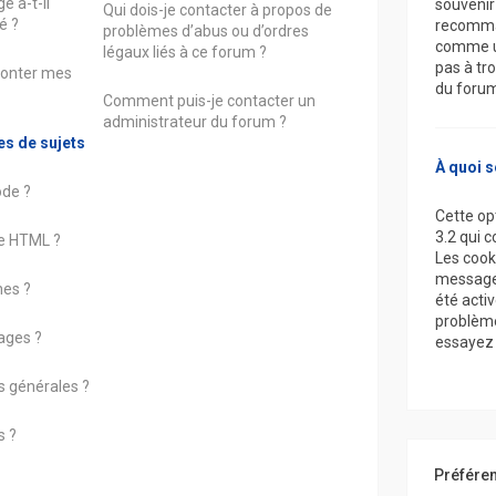
 a-t-il
souvenir
Qui dois-je contacter à propos de
é ?
recomman
problèmes d’abus ou d’ordres
comme une
légaux liés à ce forum ?
pas à tro
onter mes
du forum
Comment puis-je contacter un
administrateur du forum ?
es de sujets
À quoi s
ode ?
Cette op
3.2 qui 
de HTML ?
Les cook
messages 
nes ?
été acti
problème
ages ?
essayez 
s générales ?
s ?
Préféren