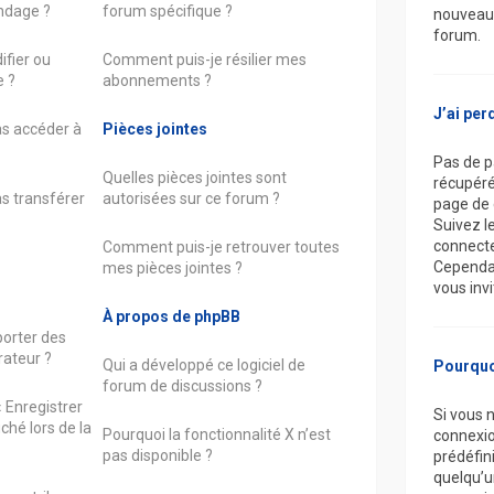
ondage ?
forum spécifique ?
nouveau 
forum.
fier ou
Comment puis-je résilier mes
 ?
abonnements ?
J’ai per
as accéder à
Pièces jointes
Pas de p
Quelles pièces jointes sont
récupéré,
as transférer
autorisées sur ce forum ?
page de 
Suivez l
connecte
Comment puis-je retrouver toutes
Cependan
mes pièces jointes ?
vous inv
À propos de phpBB
orter des
ateur ?
Qui a développé ce logiciel de
Pourquo
forum de discussions ?
« Enregistrer
Si vous 
ché lors de la
Pourquoi la fonctionnalité X n’est
connexio
pas disponible ?
prédéfini
quelqu’u