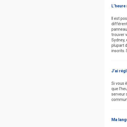
L’heure 
Il est po
différent
panneau d
trouver 
Sydney, 
plupart 
inscrits.
J’ai rég
Si vous 
que l’heu
serveur s
communi
Ma langu