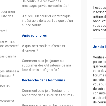
Je continue à recevoir des
messages privés non sollicités !
Il est po
squer mon
inscripti
 liste des
J’ai reçu un courrier électronique
même, il
indésirable de la part de quelqu’un
banni vot
sur ce forum !
vous souh
administ
cte !
Amis et ignorés
oraire mais
pas correcte !
À quoi sert ma liste d’amis et
Je suis 
d’ignorés ?
pas dans la
Vérifiez 
Comment puis-je ajouter ou
passe soi
supprimer des utilisateurs de ma
que vous
liste d’amis et d’ignorés ?
vous dev
ges situées à
forums e
lisateur ?
activées
Recherche dans les forums
vous puis
cher un
de votre 
Comment puis-je effectuer une
consultez
recherche dans un ou des forums ?
électron
t comment
de courri
Pourquoi ma recherche ne renvoie