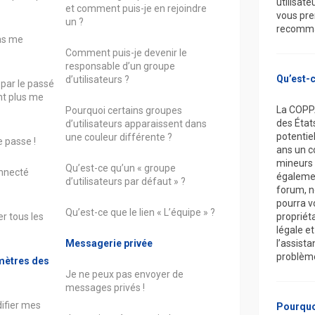
utilisate
et comment puis-je en rejoindre
vous pre
un ?
recomman
as me
Comment puis-je devenir le
responsable d’un groupe
Qu’est-
d’utilisateurs ?
 par le passé
nt plus me
La COPPA
Pourquoi certains groupes
des État
d’utilisateurs apparaissent dans
potentie
une couleur différente ?
 passe !
ans un c
mineurs 
Qu’est-ce qu’un « groupe
onnecté
égalemen
d’utilisateurs par défaut » ?
forum, n
pourra v
Qu’est-ce que le lien « L’équipe » ?
r tous les
propriét
légale e
Messagerie privée
l’assista
problème
mètres des
Je ne peux pas envoyer de
messages privés !
ifier mes
Pourquoi