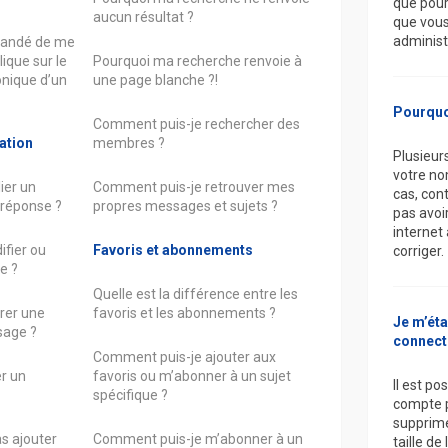
que pourr
aucun résultat ?
que vous
administ
mandé de me
lique sur le
Pourquoi ma recherche renvoie à
ronique d’un
une page blanche ?!
Pourquo
Comment puis-je rechercher des
ation
membres ?
Plusieur
votre nom
ier un
Comment puis-je retrouver mes
cas, con
 réponse ?
propres messages et sujets ?
pas avoir
internet 
fier ou
Favoris et abonnements
corriger.
e ?
Quelle est la différence entre les
rer une
favoris et les abonnements ?
Je m’éta
sage ?
connecte
Comment puis-je ajouter aux
r un
favoris ou m’abonner à un sujet
Il est p
spécifique ?
compte p
supprimen
s ajouter
Comment puis-je m’abonner à un
taille de