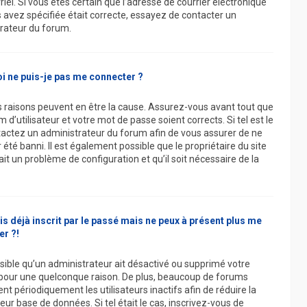
iel. Si vous êtes certain que l’adresse de courrier électronique
 avez spécifiée était correcte, essayez de contacter un
rateur du forum.
i ne puis-je pas me connecter ?
s raisons peuvent en être la cause. Assurez-vous avant tout que
 d’utilisateur et votre mot de passe soient corrects. Si tel est le
tactez un administrateur du forum afin de vous assurer de ne
 été banni. Il est également possible que le propriétaire du site
ait un problème de configuration et qu’il soit nécessaire de la
is déjà inscrit par le passé mais ne peux à présent plus me
r ?!
ossible qu’un administrateur ait désactivé ou supprimé votre
our une quelconque raison. De plus, beaucoup de forums
t périodiquement les utilisateurs inactifs afin de réduire la
 leur base de données. Si tel était le cas, inscrivez-vous de