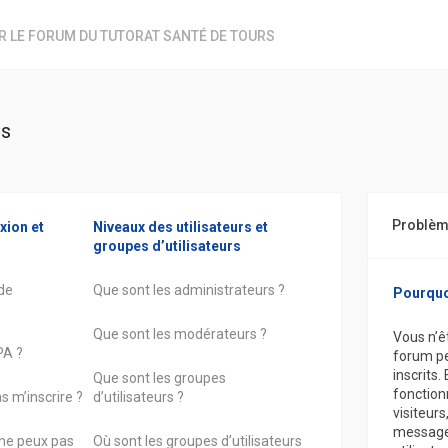
R LE FORUM DU TUTORAT SANTÉ DE TOURS
ns
Problème
ion et
Niveaux des utilisateurs et
groupes d’utilisateurs
de
Que sont les administrateurs ?
Pourquoi
Que sont les modérateurs ?
Vous n’êt
PA ?
forum pe
inscrits
Que sont les groupes
fonction
s m’inscrire ?
d’utilisateurs ?
visiteurs
messager
e ne peux pas
Où sont les groupes d’utilisateurs