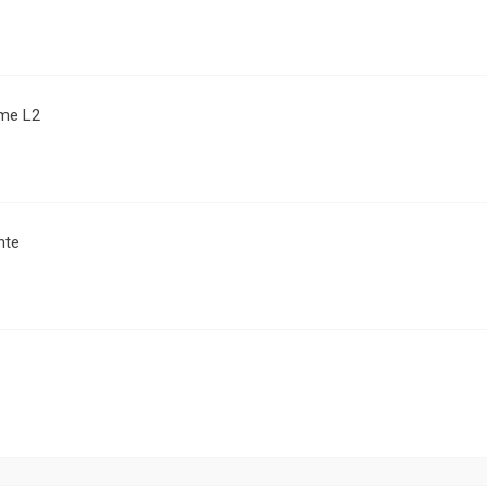
me L2
nte