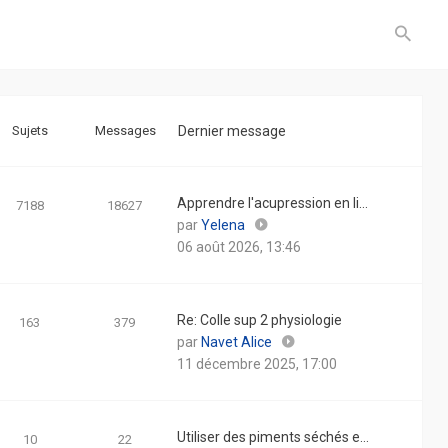
Sujets
Messages
Dernier message
Apprendre l'acupression en li…
7188
18627
Consulter
par
Yelena
le
06 août 2026, 13:46
dernier
message
Re: Colle sup 2 physiologie
163
379
Consulter
par
Navet Alice
le
11 décembre 2025, 17:00
dernier
message
Utiliser des piments séchés e…
10
22