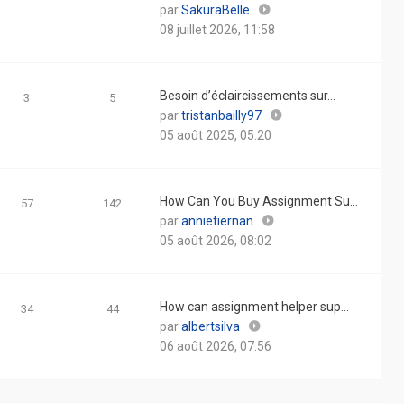
Consulter
par
SakuraBelle
le
08 juillet 2026, 11:58
dernier
message
Besoin d’éclaircissements sur…
3
5
Consulter
par
tristanbailly97
le
05 août 2025, 05:20
dernier
message
How Can You Buy Assignment Su…
57
142
Consulter
par
annietiernan
le
05 août 2026, 08:02
dernier
message
How can assignment helper sup…
34
44
Consulter
par
albertsilva
le
06 août 2026, 07:56
dernier
message