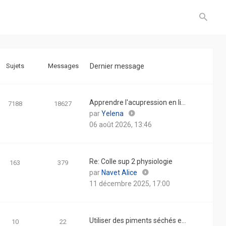
Sujets
Messages
Dernier message
Apprendre l'acupression en li…
7188
18627
Consulter
par
Yelena
le
06 août 2026, 13:46
dernier
message
Re: Colle sup 2 physiologie
163
379
Consulter
par
Navet Alice
le
11 décembre 2025, 17:00
dernier
message
Utiliser des piments séchés e…
10
22