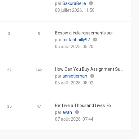
Consulter
par
SakuraBelle
le
08 juillet 2026, 11:58
dernier
message
Besoin d’éclaircissements sur…
3
5
Consulter
par
tristanbailly97
le
05 août 2025, 05:20
dernier
message
How Can You Buy Assignment Su…
57
142
Consulter
par
annietiernan
le
05 août 2026, 08:02
dernier
message
Re: Live a Thousand Lives: Ex…
35
47
Consulter
par
avan
le
07 août 2026, 07:44
dernier
message