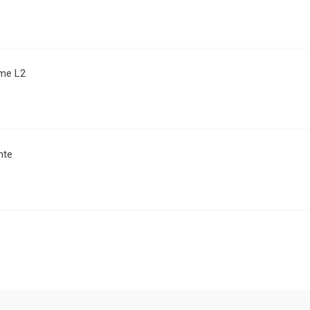
me L2
nte