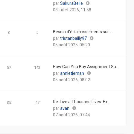
Consulter
par
SakuraBelle
le
08 juillet 2026, 11:58
dernier
message
Besoin d’éclaircissements sur…
3
5
Consulter
par
tristanbailly97
le
05 août 2025, 05:20
dernier
message
How Can You Buy Assignment Su…
57
142
Consulter
par
annietiernan
le
05 août 2026, 08:02
dernier
message
Re: Live a Thousand Lives: Ex…
35
47
Consulter
par
avan
le
07 août 2026, 07:44
dernier
message