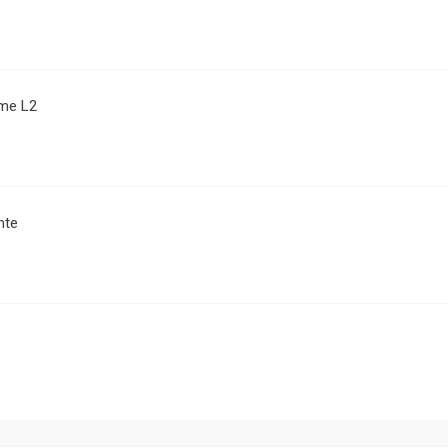
me L2
nte