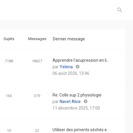
Sujets
Messages
Dernier message
Apprendre l'acupression en li…
7188
18627
Consulter
par
Yelena
le
06 août 2026, 13:46
dernier
message
Re: Colle sup 2 physiologie
163
379
Consulter
par
Navet Alice
le
11 décembre 2025, 17:00
dernier
message
Utiliser des piments séchés e…
10
22