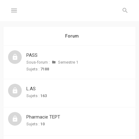
GÉNÉRAL
Forum
Accueil
PASS
Inscription
Sous-forum :
Semestre 1
Sujets :
7188
Connexion
L.AS
FORUM
Sujets :
163
Sujets
sans
Pharmacie TEPT
réponse
Sujets :
10
Sujets