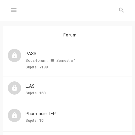
GÉNÉRAL
Forum
Accueil
PASS
Inscription
Sous-forum :
Semestre 1
Sujets :
7188
Connexion
L.AS
FORUM
Sujets :
163
Sujets
sans
Pharmacie TEPT
réponse
Sujets :
10
Sujets