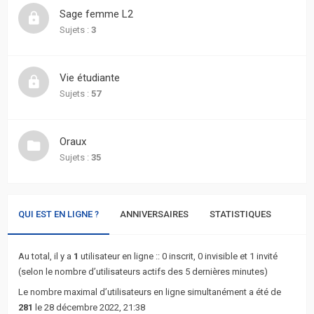
actifs
Sage femme L2
Sujets :
3
RACCOURCIS
Recherche
Vie étudiante
avancée
Sujets :
57
FAQ
Oraux
Sujets :
35
L’équipe
QUI EST EN LIGNE ?
ANNIVERSAIRES
STATISTIQUES
Au total, il y a
1
utilisateur en ligne :: 0 inscrit, 0 invisible et 1 invité
(selon le nombre d’utilisateurs actifs des 5 dernières minutes)
Le nombre maximal d’utilisateurs en ligne simultanément a été de
281
le 28 décembre 2022, 21:38