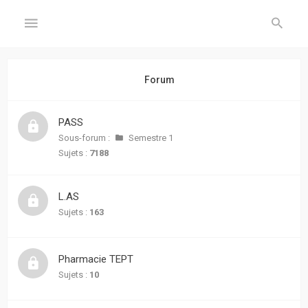
GÉNÉRAL
Forum
Accueil
PASS
Inscription
Sous-forum :
Semestre 1
Sujets :
7188
Connexion
L.AS
FORUM
Sujets :
163
Sujets
sans
Pharmacie TEPT
réponse
Sujets :
10
Sujets