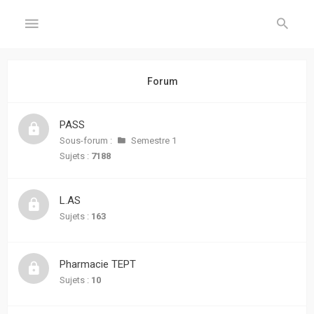
GÉNÉRAL
Forum
Accueil
PASS
Inscription
Sous-forum :
Semestre 1
Sujets :
7188
Connexion
L.AS
FORUM
Sujets :
163
Sujets
sans
Pharmacie TEPT
réponse
Sujets :
10
Sujets