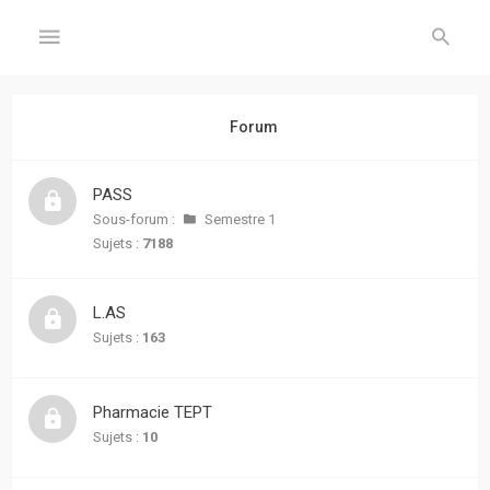
GÉNÉRAL
Forum
Accueil
PASS
Inscription
Sous-forum :
Semestre 1
Sujets :
7188
Connexion
L.AS
FORUM
Sujets :
163
Sujets
sans
Pharmacie TEPT
réponse
Sujets :
10
Sujets