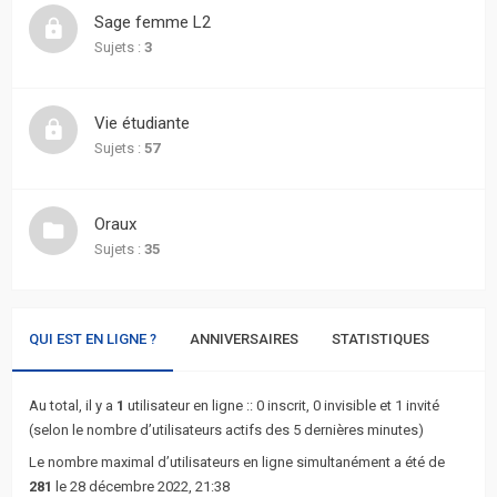
actifs
Sage femme L2
Sujets :
3
RACCOURCIS
Recherche
Vie étudiante
avancée
Sujets :
57
FAQ
Oraux
Sujets :
35
L’équipe
QUI EST EN LIGNE ?
ANNIVERSAIRES
STATISTIQUES
Au total, il y a
1
utilisateur en ligne :: 0 inscrit, 0 invisible et 1 invité
(selon le nombre d’utilisateurs actifs des 5 dernières minutes)
Le nombre maximal d’utilisateurs en ligne simultanément a été de
281
le 28 décembre 2022, 21:38