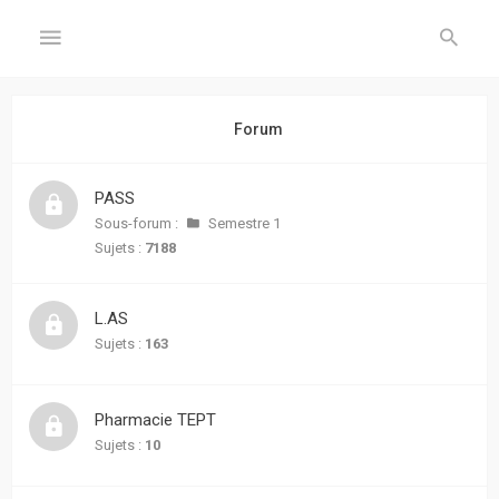
GÉNÉRAL
Forum
Accueil
PASS
Inscription
Sous-forum :
Semestre 1
Sujets :
7188
Connexion
L.AS
FORUM
Sujets :
163
Sujets
sans
Pharmacie TEPT
réponse
Sujets :
10
Sujets