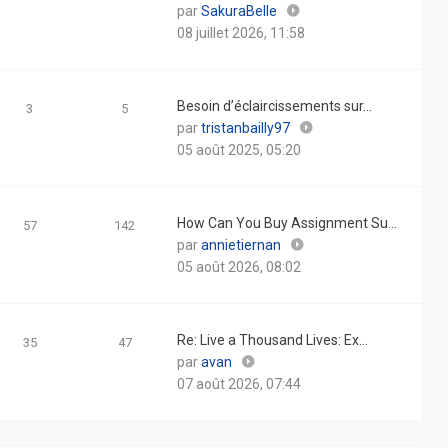
Consulter
par
SakuraBelle
le
08 juillet 2026, 11:58
dernier
message
Besoin d’éclaircissements sur…
3
5
Consulter
par
tristanbailly97
le
05 août 2025, 05:20
dernier
message
How Can You Buy Assignment Su…
57
142
Consulter
par
annietiernan
le
05 août 2026, 08:02
dernier
message
Re: Live a Thousand Lives: Ex…
35
47
Consulter
par
avan
le
07 août 2026, 07:44
dernier
message