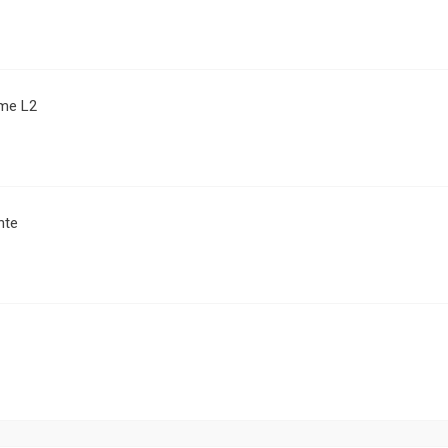
me L2
nte