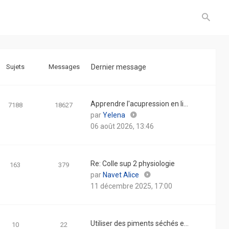
Sujets
Messages
Dernier message
Apprendre l'acupression en li…
7188
18627
Consulter
par
Yelena
le
06 août 2026, 13:46
dernier
message
Re: Colle sup 2 physiologie
163
379
Consulter
par
Navet Alice
le
11 décembre 2025, 17:00
dernier
message
Utiliser des piments séchés e…
10
22