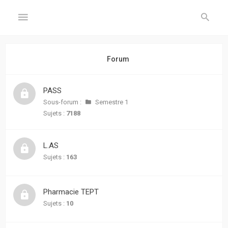
GÉNÉRAL
Forum
Accueil
PASS
Inscription
Sous-forum :
Semestre 1
Sujets :
7188
Connexion
L.AS
FORUM
Sujets :
163
Sujets
sans
Pharmacie TEPT
réponse
Sujets :
10
Sujets