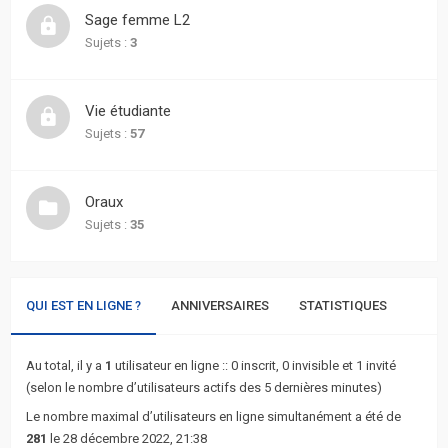
actifs
Sage femme L2
Sujets :
3
RACCOURCIS
Recherche
Vie étudiante
avancée
Sujets :
57
FAQ
Oraux
Sujets :
35
L’équipe
QUI EST EN LIGNE ?
ANNIVERSAIRES
STATISTIQUES
Au total, il y a
1
utilisateur en ligne :: 0 inscrit, 0 invisible et 1 invité
(selon le nombre d’utilisateurs actifs des 5 dernières minutes)
Le nombre maximal d’utilisateurs en ligne simultanément a été de
281
le 28 décembre 2022, 21:38