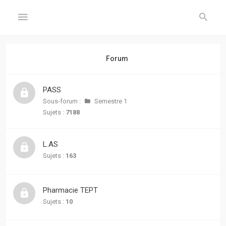
GÉNÉRAL
Forum
Accueil
PASS
Inscription
Sous-forum :
Semestre 1
Sujets :
7188
Connexion
L.AS
FORUM
Sujets :
163
Sujets
sans
Pharmacie TEPT
réponse
Sujets :
10
Sujets