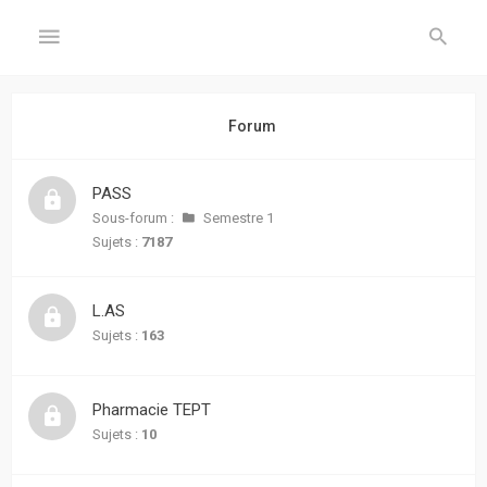
GÉNÉRAL
Forum
Accueil
PASS
Inscription
Sous-forum :
Semestre 1
Sujets :
7187
Connexion
L.AS
FORUM
Sujets :
163
Sujets
sans
Pharmacie TEPT
réponse
Sujets :
10
Sujets