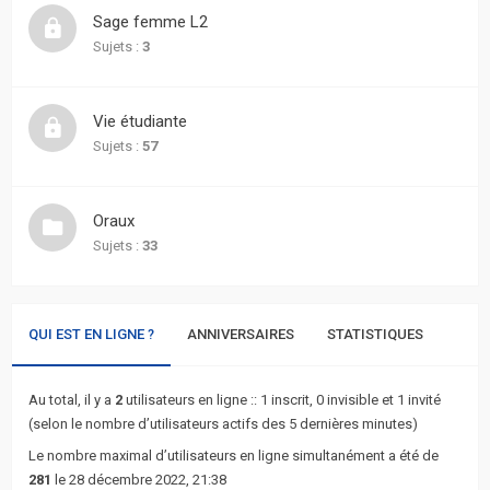
actifs
Sage femme L2
Sujets :
3
RACCOURCIS
Recherche
Vie étudiante
avancée
Sujets :
57
FAQ
Oraux
Sujets :
33
L’équipe
QUI EST EN LIGNE ?
ANNIVERSAIRES
STATISTIQUES
Au total, il y a
2
utilisateurs en ligne :: 1 inscrit, 0 invisible et 1 invité
(selon le nombre d’utilisateurs actifs des 5 dernières minutes)
Le nombre maximal d’utilisateurs en ligne simultanément a été de
281
le 28 décembre 2022, 21:38