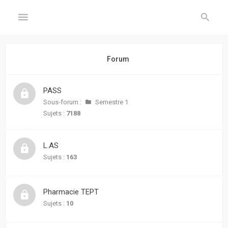
GÉNÉRAL
Forum
Accueil
PASS
Inscription
Sous-forum :
Semestre 1
Sujets :
7188
Connexion
L.AS
FORUM
Sujets :
163
Sujets
sans
Pharmacie TEPT
réponse
Sujets :
10
Sujets