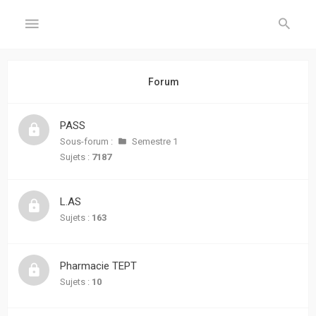
GÉNÉRAL
Forum
Accueil
PASS
Inscription
Sous-forum :
Semestre 1
Sujets :
7187
Connexion
L.AS
FORUM
Sujets :
163
Sujets
sans
Pharmacie TEPT
réponse
Sujets :
10
Sujets