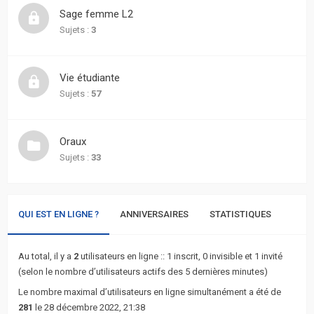
actifs
Sage femme L2
Sujets :
3
RACCOURCIS
Recherche
Vie étudiante
avancée
Sujets :
57
FAQ
Oraux
Sujets :
33
L’équipe
QUI EST EN LIGNE ?
ANNIVERSAIRES
STATISTIQUES
Au total, il y a
2
utilisateurs en ligne :: 1 inscrit, 0 invisible et 1 invité
(selon le nombre d’utilisateurs actifs des 5 dernières minutes)
Le nombre maximal d’utilisateurs en ligne simultanément a été de
281
le 28 décembre 2022, 21:38