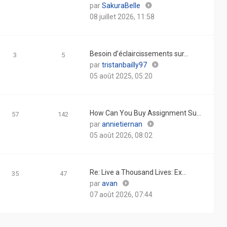
Consulter
par
SakuraBelle
le
08 juillet 2026, 11:58
dernier
message
Besoin d’éclaircissements sur…
3
5
Consulter
par
tristanbailly97
le
05 août 2025, 05:20
dernier
message
How Can You Buy Assignment Su…
57
142
Consulter
par
annietiernan
le
05 août 2026, 08:02
dernier
message
Re: Live a Thousand Lives: Ex…
35
47
Consulter
par
avan
le
07 août 2026, 07:44
dernier
message