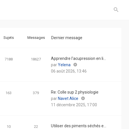
Sujets
Messages
Dernier message
Apprendre l'acupression en li…
7188
18627
Consulter
par
Yelena
le
06 août 2026, 13:46
dernier
message
Re: Colle sup 2 physiologie
163
379
Consulter
par
Navet Alice
le
11 décembre 2025, 17:00
dernier
message
Utiliser des piments séchés e…
10
22