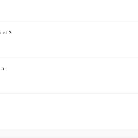
me L2
nte