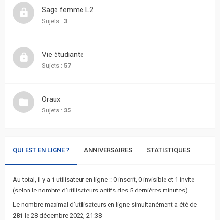
actifs
Sage femme L2
Sujets :
3
RACCOURCIS
Recherche
Vie étudiante
avancée
Sujets :
57
FAQ
Oraux
Sujets :
35
L’équipe
QUI EST EN LIGNE ?
ANNIVERSAIRES
STATISTIQUES
Au total, il y a
1
utilisateur en ligne :: 0 inscrit, 0 invisible et 1 invité
(selon le nombre d’utilisateurs actifs des 5 dernières minutes)
Le nombre maximal d’utilisateurs en ligne simultanément a été de
281
le 28 décembre 2022, 21:38