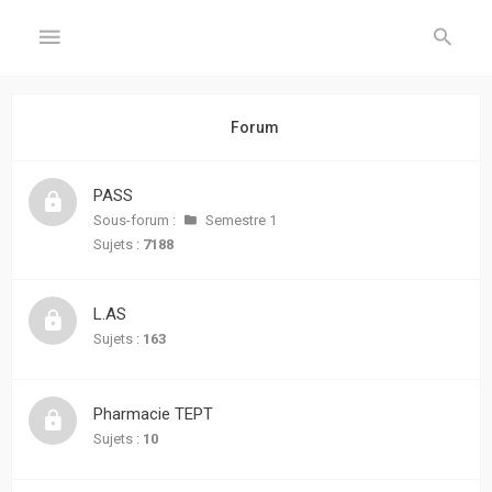
GÉNÉRAL
Forum
Accueil
PASS
Inscription
Sous-forum :
Semestre 1
Sujets :
7188
Connexion
L.AS
FORUM
Sujets :
163
Sujets
sans
Pharmacie TEPT
réponse
Sujets :
10
Sujets