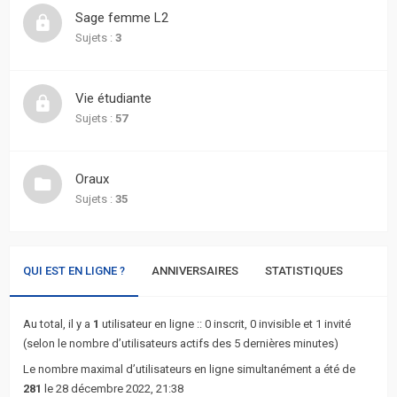
actifs
Sage femme L2
Sujets :
3
RACCOURCIS
Recherche
Vie étudiante
avancée
Sujets :
57
FAQ
Oraux
Sujets :
35
L’équipe
QUI EST EN LIGNE ?
ANNIVERSAIRES
STATISTIQUES
Au total, il y a
1
utilisateur en ligne :: 0 inscrit, 0 invisible et 1 invité
(selon le nombre d’utilisateurs actifs des 5 dernières minutes)
Le nombre maximal d’utilisateurs en ligne simultanément a été de
281
le 28 décembre 2022, 21:38