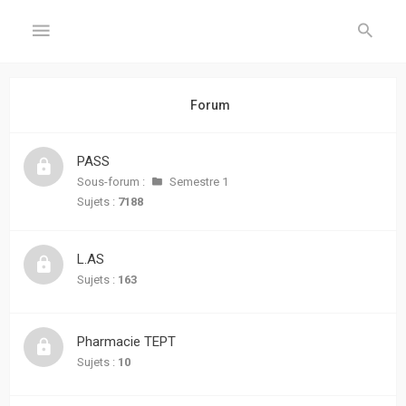
GÉNÉRAL
Forum
Accueil
PASS
Inscription
Sous-forum :
Semestre 1
Sujets :
7188
Connexion
L.AS
FORUM
Sujets :
163
Sujets
sans
Pharmacie TEPT
réponse
Sujets :
10
Sujets