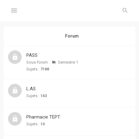
GÉNÉRAL
Forum
Accueil
PASS
Inscription
Sous-forum :
Semestre 1
Sujets :
7188
Connexion
L.AS
FORUM
Sujets :
163
Sujets
sans
Pharmacie TEPT
réponse
Sujets :
10
Sujets