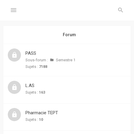
GÉNÉRAL
Forum
Accueil
PASS
Inscription
Sous-forum :
Semestre 1
Sujets :
7188
Connexion
L.AS
FORUM
Sujets :
163
Sujets
sans
Pharmacie TEPT
réponse
Sujets :
10
Sujets