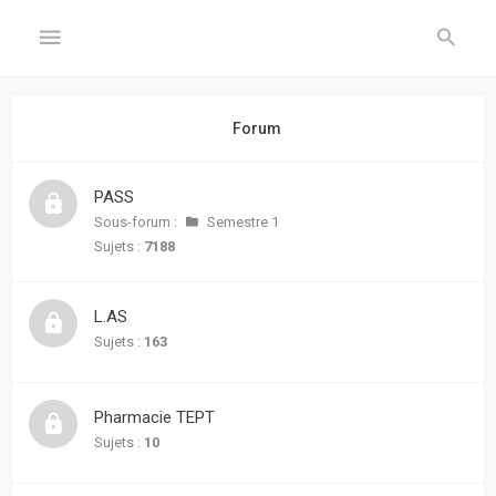
GÉNÉRAL
Forum
Accueil
PASS
Inscription
Sous-forum :
Semestre 1
Sujets :
7188
Connexion
L.AS
FORUM
Sujets :
163
Sujets
sans
Pharmacie TEPT
réponse
Sujets :
10
Sujets