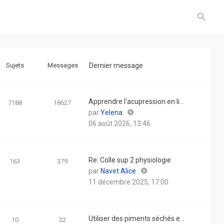
Sujets
Messages
Dernier message
Apprendre l'acupression en li…
7188
18627
Consulter
par
Yelena
le
06 août 2026, 13:46
dernier
message
Re: Colle sup 2 physiologie
163
379
Consulter
par
Navet Alice
le
11 décembre 2025, 17:00
dernier
message
Utiliser des piments séchés e…
10
22