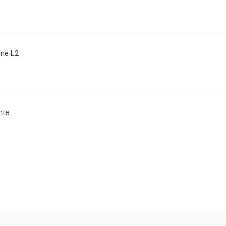
me L2
nte