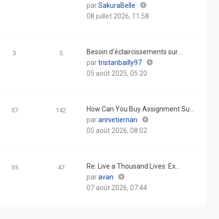
Consulter
par
SakuraBelle
le
08 juillet 2026, 11:58
dernier
message
Besoin d’éclaircissements sur…
3
5
Consulter
par
tristanbailly97
le
05 août 2025, 05:20
dernier
message
How Can You Buy Assignment Su…
57
142
Consulter
par
annietiernan
le
05 août 2026, 08:02
dernier
message
Re: Live a Thousand Lives: Ex…
35
47
Consulter
par
avan
le
07 août 2026, 07:44
dernier
message