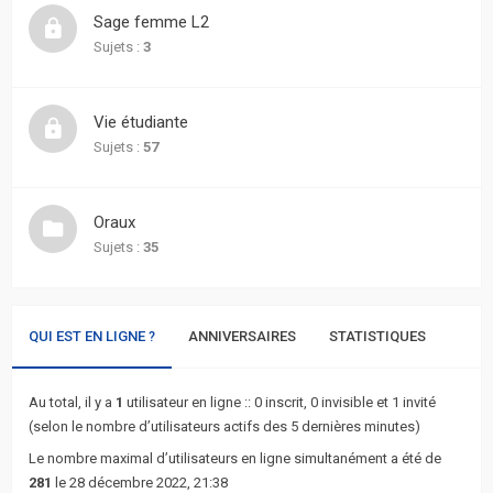
actifs
Sage femme L2
Sujets :
3
RACCOURCIS
Recherche
Vie étudiante
avancée
Sujets :
57
FAQ
Oraux
Sujets :
35
L’équipe
QUI EST EN LIGNE ?
ANNIVERSAIRES
STATISTIQUES
Au total, il y a
1
utilisateur en ligne :: 0 inscrit, 0 invisible et 1 invité
(selon le nombre d’utilisateurs actifs des 5 dernières minutes)
Le nombre maximal d’utilisateurs en ligne simultanément a été de
281
le 28 décembre 2022, 21:38