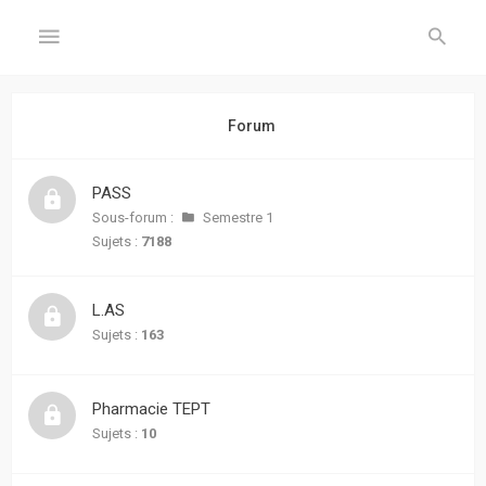
GÉNÉRAL
Forum
Accueil
PASS
Inscription
Sous-forum :
Semestre 1
Sujets :
7188
Connexion
L.AS
FORUM
Sujets :
163
Sujets
sans
Pharmacie TEPT
réponse
Sujets :
10
Sujets