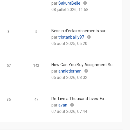
Consulter
par
SakuraBelle
le
08 juillet 2026, 11:58
dernier
message
Besoin d’éclaircissements sur…
3
5
Consulter
par
tristanbailly97
le
05 août 2025, 05:20
dernier
message
How Can You Buy Assignment Su…
57
142
Consulter
par
annietiernan
le
05 août 2026, 08:02
dernier
message
Re: Live a Thousand Lives: Ex…
35
47
Consulter
par
avan
le
07 août 2026, 07:44
dernier
message