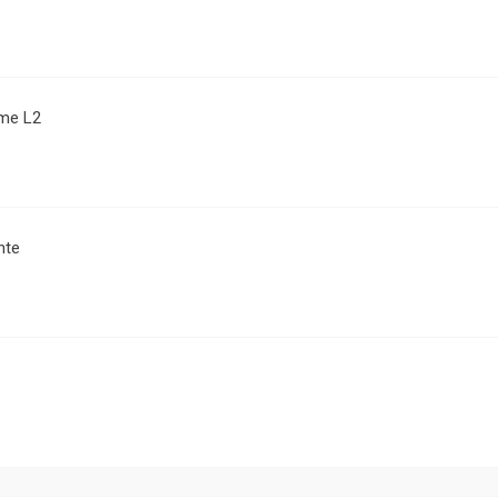
me L2
nte