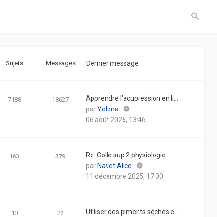
Sujets
Messages
Dernier message
Apprendre l'acupression en li…
7188
18627
Consulter
par
Yelena
le
06 août 2026, 13:46
dernier
message
Re: Colle sup 2 physiologie
163
379
Consulter
par
Navet Alice
le
11 décembre 2025, 17:00
dernier
message
Utiliser des piments séchés e…
10
22