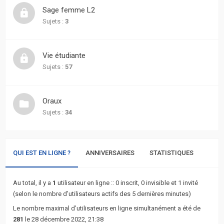
actifs
Sage femme L2
Sujets :
3
RACCOURCIS
Recherche
Vie étudiante
avancée
Sujets :
57
FAQ
Oraux
Sujets :
34
L’équipe
QUI EST EN LIGNE ?
ANNIVERSAIRES
STATISTIQUES
Au total, il y a
1
utilisateur en ligne :: 0 inscrit, 0 invisible et 1 invité
(selon le nombre d’utilisateurs actifs des 5 dernières minutes)
Le nombre maximal d’utilisateurs en ligne simultanément a été de
281
le 28 décembre 2022, 21:38