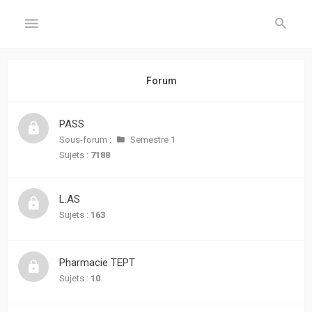
GÉNÉRAL
Forum
Accueil
PASS
Inscription
Sous-forum :
Semestre 1
Sujets :
7188
Connexion
L.AS
FORUM
Sujets :
163
Sujets
sans
Pharmacie TEPT
réponse
Sujets :
10
Sujets