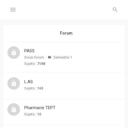
GÉNÉRAL
Forum
Accueil
PASS
Inscription
Sous-forum :
Semestre 1
Sujets :
7188
Connexion
L.AS
FORUM
Sujets :
163
Sujets
sans
Pharmacie TEPT
réponse
Sujets :
10
Sujets