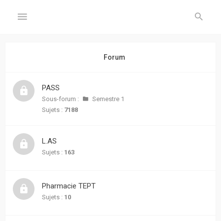
GÉNÉRAL
Forum
Accueil
PASS
Inscription
Sous-forum :
Semestre 1
Sujets :
7188
Connexion
L.AS
FORUM
Sujets :
163
Sujets
sans
Pharmacie TEPT
réponse
Sujets :
10
Sujets