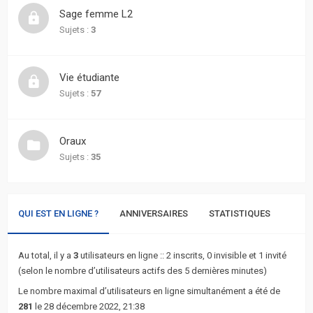
actifs
Sage femme L2
Sujets :
3
RACCOURCIS
Recherche
Vie étudiante
avancée
Sujets :
57
FAQ
Oraux
Sujets :
35
L’équipe
QUI EST EN LIGNE ?
ANNIVERSAIRES
STATISTIQUES
Au total, il y a
3
utilisateurs en ligne :: 2 inscrits, 0 invisible et 1 invité
(selon le nombre d’utilisateurs actifs des 5 dernières minutes)
Le nombre maximal d’utilisateurs en ligne simultanément a été de
281
le 28 décembre 2022, 21:38