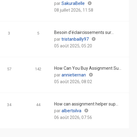
Consulter
par
SakuraBelle
le
08 juillet 2026, 11:58
dernier
message
Besoin d’éclaircissements sur…
3
5
Consulter
par
tristanbailly97
le
05 août 2025, 05:20
dernier
message
How Can You Buy Assignment Su…
57
142
Consulter
par
annietiernan
le
05 août 2026, 08:02
dernier
message
How can assignment helper sup…
34
44
Consulter
par
albertsilva
le
06 août 2026, 07:56
dernier
message