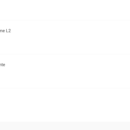
me L2
nte