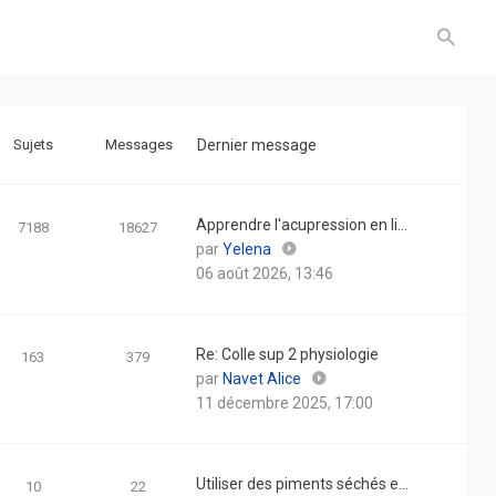
Sujets
Messages
Dernier message
Apprendre l'acupression en li…
7188
18627
Consulter
par
Yelena
le
06 août 2026, 13:46
dernier
message
Re: Colle sup 2 physiologie
163
379
Consulter
par
Navet Alice
le
11 décembre 2025, 17:00
dernier
message
Utiliser des piments séchés e…
10
22