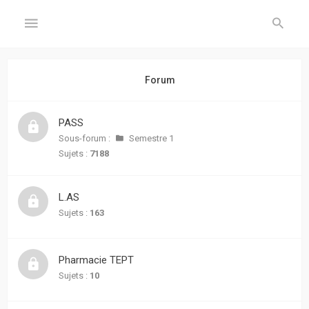
GÉNÉRAL
Forum
Accueil
PASS
Inscription
Sous-forum :
Semestre 1
Sujets :
7188
Connexion
L.AS
FORUM
Sujets :
163
Sujets
sans
Pharmacie TEPT
réponse
Sujets :
10
Sujets