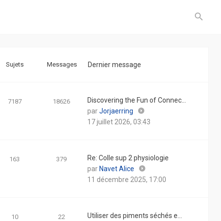
Sujets
Messages
Dernier message
Discovering the Fun of Connec…
7187
18626
Consulter
par
Jorjaerring
le
17 juillet 2026, 03:43
dernier
message
Re: Colle sup 2 physiologie
163
379
Consulter
par
Navet Alice
le
11 décembre 2025, 17:00
dernier
message
Utiliser des piments séchés e…
10
22