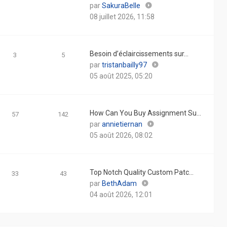
Consulter
par
SakuraBelle
le
08 juillet 2026, 11:58
dernier
message
Besoin d’éclaircissements sur…
3
5
Consulter
par
tristanbailly97
le
05 août 2025, 05:20
dernier
message
How Can You Buy Assignment Su…
57
142
Consulter
par
annietiernan
le
05 août 2026, 08:02
dernier
message
Top Notch Quality Custom Patc…
33
43
Consulter
par
BethAdam
le
04 août 2026, 12:01
dernier
message