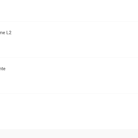
me L2
nte