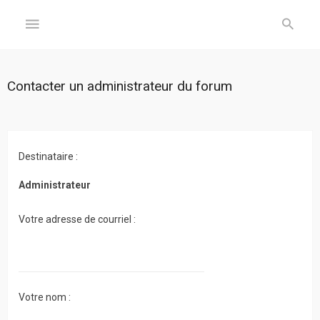
GÉNÉRAL
Contacter un administrateur du forum
Accueil
Inscription
Destinataire :
Connexion
Administrateur
FORUM
Votre adresse de courriel :
Sujets
sans
réponse
Votre nom :
Sujets