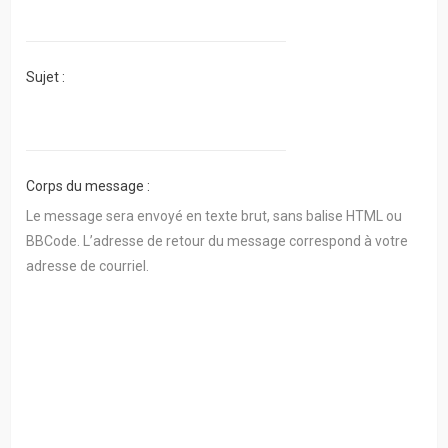
actifs
RACCOURCIS
Sujet :
Recherche
avancée
FAQ
Corps du message :
Le message sera envoyé en texte brut, sans balise HTML ou
L’équipe
BBCode. L’adresse de retour du message correspond à votre
adresse de courriel.