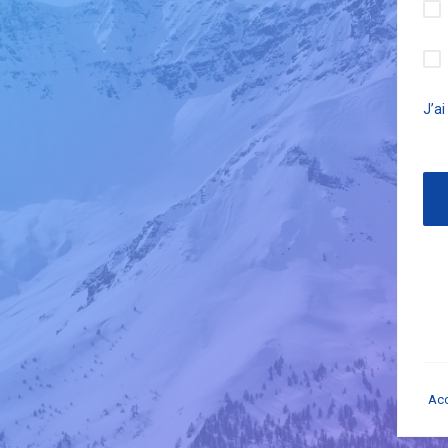
J’a
Acc