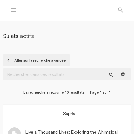
GÉNÉRAL
Sujets actifs
Accueil
Inscription
Aller sur la recherche avancée
Connexion
Reche
Rechercher
FORUM
La recherche a retourné 10 résultats
Page
1
sur
1
Sujets
sans
Sujets
réponse
Sujets
Live a Thousand Lives: Exploring the Whimsical