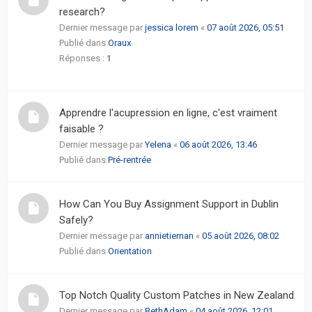
actifs
research?
Dernier message par
jessica lorem
«
07 août 2026, 05:51
RACCOURCIS
Publié dans
Oraux
Réponses :
1
Recherche
avancée
Apprendre l'acupression en ligne, c'est vraiment
FAQ
faisable ?
Dernier message par
Yelena
«
06 août 2026, 13:46
Publié dans
Pré-rentrée
L’équipe
How Can You Buy Assignment Support in Dublin
Safely?
Dernier message par
annietiernan
«
05 août 2026, 08:02
Publié dans
Orientation
Top Notch Quality Custom Patches in New Zealand
Dernier message par
BethAdam
«
04 août 2026, 12:01