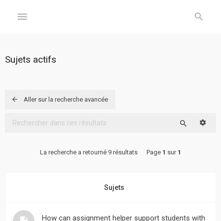
GÉNÉRAL
Sujets actifs
Accueil
Inscription
Aller sur la recherche avancée
Connexion
Reche
Rechercher
FORUM
La recherche a retourné 9 résultats
Page
1
sur
1
Sujets
sans
Sujets
réponse
Sujets
How can assignment helper support students with