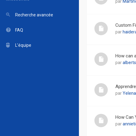
par
Martin
Recherche avancée
Custom Fi
FAQ
par
haider
L’équipe
How can a
par
alberts
Apprendre 
par
Yelena
How Can Y
par
anniet