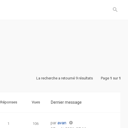
La recherche a retourné 9 résultats
Page
1
sur
1
Réponses
Vues
Dernier message
par
avan
1
106