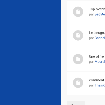
Top Notch
par
BethA
Le lanugo,
par
Carine
Une offre 
par
Maurel
comment v
par
ThaisK