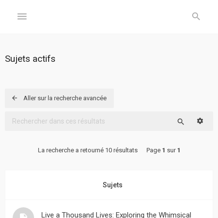
GÉNÉRAL
Sujets actifs
Accueil
Inscription
Aller sur la recherche avancée
Connexion
Reche
Rechercher
FORUM
La recherche a retourné 10 résultats
Page
1
sur
1
Sujets
sans
Sujets
réponse
Sujets
Live a Thousand Lives: Exploring the Whimsical