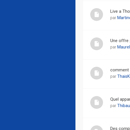
Live a Tho
par
Martin
Une offre 
par
Maurel
comment v
par
ThaisK
Quel appar
par
Thibau
Des complé