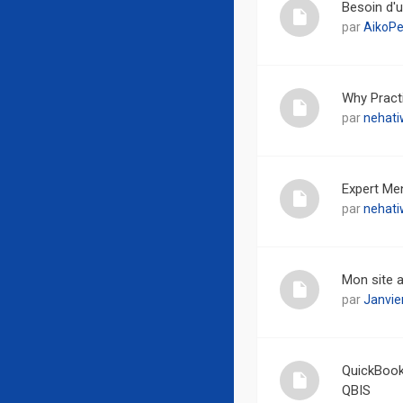
Besoin d'u
par
AikoPe
Why Practi
par
nehati
Expert Men
par
nehati
Mon site a
par
Janvie
QuickBook
QBIS