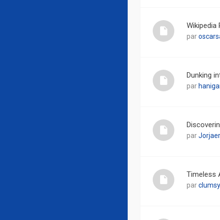
Wikipedia 
par
oscars
Dunking i
par
haniga
Discoveri
par
Jorjaer
Timeless 
par
clumsy