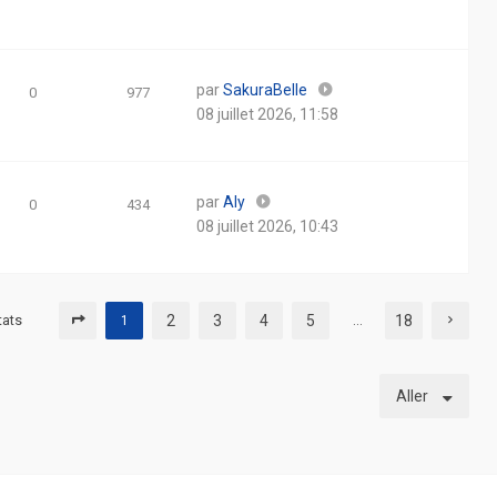
par
SakuraBelle
0
977
08 juillet 2026, 11:58
par
Aly
0
434
08 juillet 2026, 10:43
tats
2
3
4
5
18
1
…
Aller