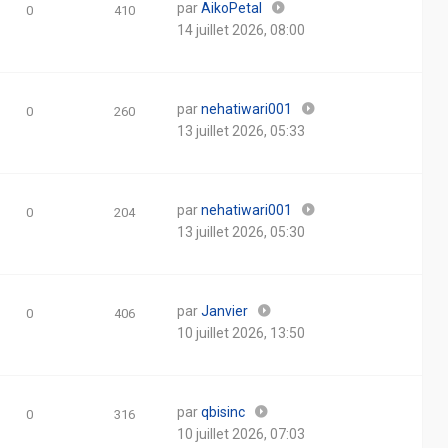
par
AikoPetal
0
410
14 juillet 2026, 08:00
par
nehatiwari001
0
260
13 juillet 2026, 05:33
par
nehatiwari001
0
204
13 juillet 2026, 05:30
par
Janvier
0
406
10 juillet 2026, 13:50
par
qbisinc
0
316
10 juillet 2026, 07:03