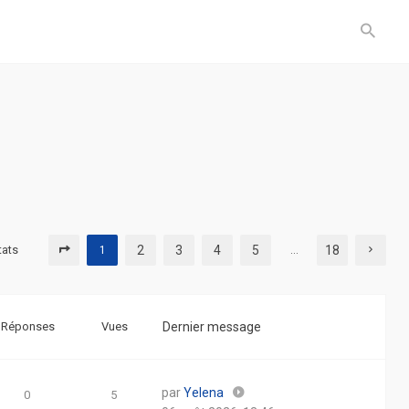
tats
2
3
4
5
18
1
…
Réponses
Vues
Dernier message
par
Yelena
0
5