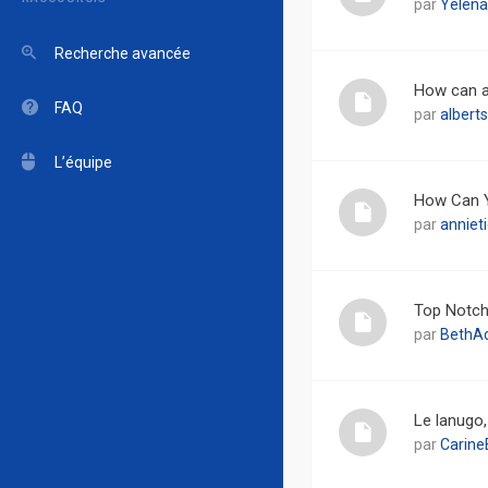
par
Yelena
Recherche avancée
How can a
FAQ
par
alberts
L’équipe
How Can Y
par
anniet
Top Notch
par
BethA
Le lanugo,
par
Carine