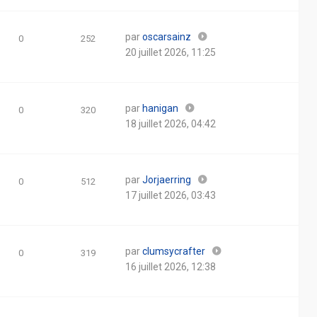
par
oscarsainz
0
252
20 juillet 2026, 11:25
par
hanigan
0
320
18 juillet 2026, 04:42
par
Jorjaerring
0
512
17 juillet 2026, 03:43
par
clumsycrafter
0
319
16 juillet 2026, 12:38