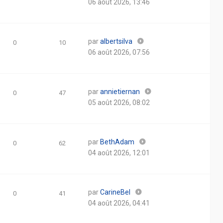
06 août 2026, 13:46
par
albertsilva
0
10
06 août 2026, 07:56
par
annietiernan
0
47
05 août 2026, 08:02
par
BethAdam
0
62
04 août 2026, 12:01
par
CarineBel
0
41
04 août 2026, 04:41