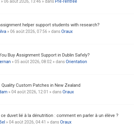
» 06 août 2026, 13:46 » dans
Pré-rentrée
ssignment helper support students with research?
ilva
» 06 août 2026, 07:56 » dans
Oraux
ou Buy Assignment Support in Dublin Safely?
iernan
» 05 août 2026, 08:02 » dans
Orientation
 Quality Custom Patches in New Zealand
dam
» 04 août 2026, 12:01 » dans
Oraux
 ce duvet lié à la dénutrition : comment en parler à un élève ?
Bel
» 04 août 2026, 04:41 » dans
Oraux