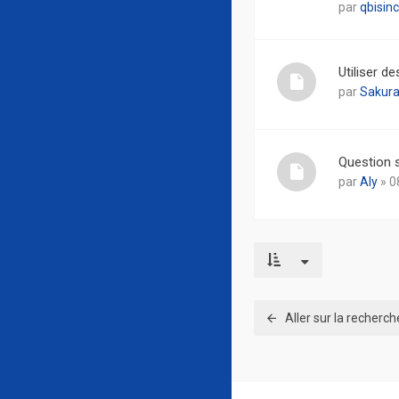
par
qbisinc
Utiliser d
par
Sakura
Question s
par
Aly
» 0
Aller sur la recherc