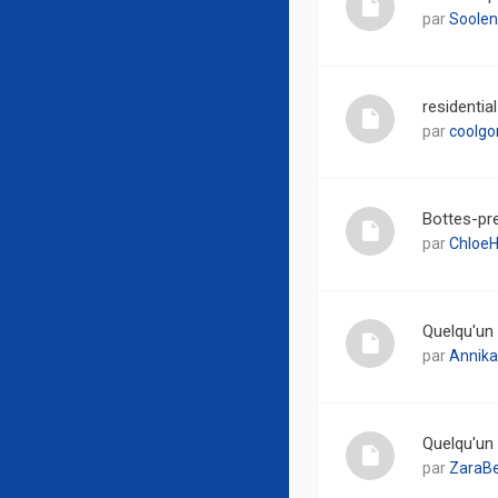
par
Soole
residentia
par
coolg
Bottes-pre
par
ChloeH
Quelqu'un
par
Annika
Quelqu'un 
par
ZaraBe