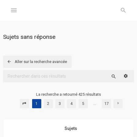
GÉNÉRAL
Sujets sans réponse
Accueil
Inscription
Aller sur la recherche avancée
Connexion
Reche
Rechercher
FORUM
La recherche a retourné 425 résultats
2
3
4
5
17
1
…
Sujets
sans
réponse
Sujets
Sujets