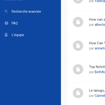
par
Yelena
Recherche avancée
How can a
FAQ
par
alberts
L’équipe
How Can Y
par
anniet
Top Notch
par
BethA
Le lanugo,
par
Carine