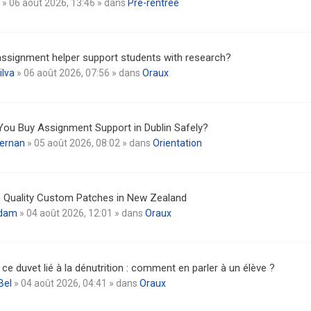
» 06 août 2026, 13:46 » dans
Pré-rentrée
ssignment helper support students with research?
ilva
» 06 août 2026, 07:56 » dans
Oraux
ou Buy Assignment Support in Dublin Safely?
iernan
» 05 août 2026, 08:02 » dans
Orientation
 Quality Custom Patches in New Zealand
dam
» 04 août 2026, 12:01 » dans
Oraux
 ce duvet lié à la dénutrition : comment en parler à un élève ?
Bel
» 04 août 2026, 04:41 » dans
Oraux