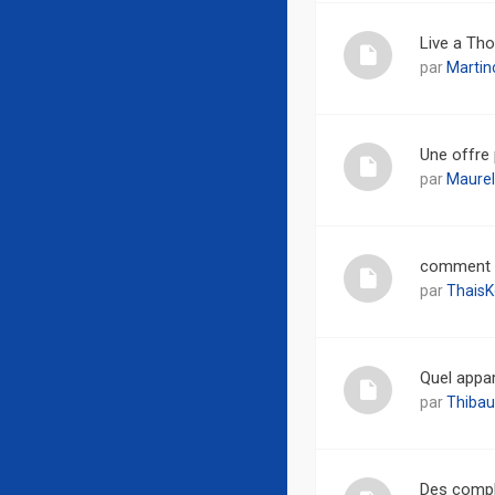
Live a Tho
par
Martin
Une offre 
par
Maurel
comment v
par
ThaisK
Quel appar
par
Thibau
Des complé