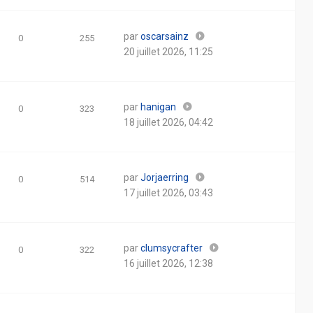
par
oscarsainz
0
255
20 juillet 2026, 11:25
par
hanigan
0
323
18 juillet 2026, 04:42
par
Jorjaerring
0
514
17 juillet 2026, 03:43
par
clumsycrafter
0
322
16 juillet 2026, 12:38