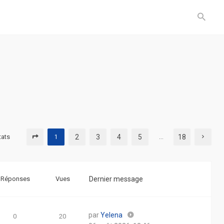
tats
2
3
4
5
18
1
…
Réponses
Vues
Dernier message
par
Yelena
0
20