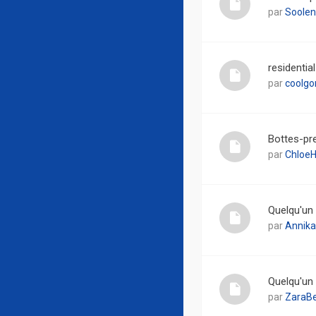
par
Soole
residentia
par
coolg
Bottes-pre
par
ChloeH
Quelqu'un
par
Annika
Quelqu'un 
par
ZaraBe