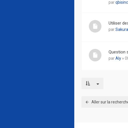
par
qbisinc
Utiliser d
par
Sakura
Question s
par
Aly
» 0
Aller sur la recherc