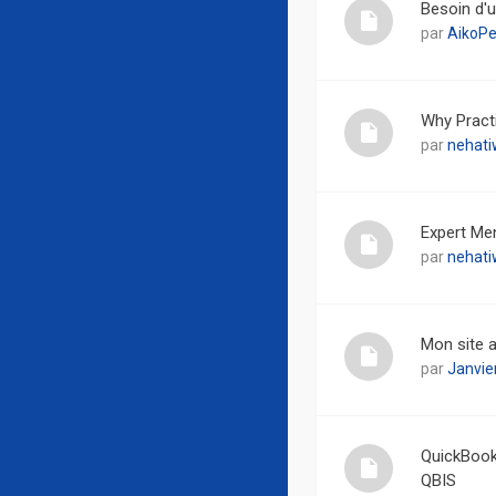
Besoin d'u
par
AikoPe
Why Practi
par
nehati
Expert Men
par
nehati
Mon site a
par
Janvie
QuickBook
QBIS