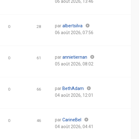
06 août 2026, 13:46
par
albertsilva
0
28
06 août 2026, 07:56
par
annietiernan
0
61
05 août 2026, 08:02
par
BethAdam
0
66
04 août 2026, 12:01
par
CarineBel
0
46
04 août 2026, 04:41