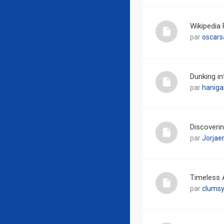
Wikipedia 
par
oscars
Dunking i
par
haniga
Discoveri
par
Jorjaer
Timeless 
par
clumsy