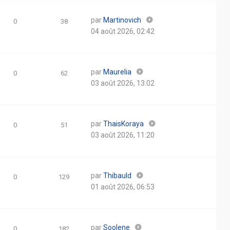
par
Martinovich
0
38
04 août 2026, 02:42
par
Maurelia
0
62
03 août 2026, 13:02
par
ThaisKoraya
0
51
03 août 2026, 11:20
par
Thibauld
0
129
01 août 2026, 06:53
par
Soolene
0
182