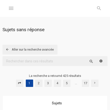
GÉNÉRAL
Sujets sans réponse
Accueil
Inscription
Aller sur la recherche avancée
Connexion
Reche
Rechercher
FORUM
La recherche a retourné 425 résultats
2
3
4
5
17
1
…
Sujets
sans
réponse
Sujets
Sujets