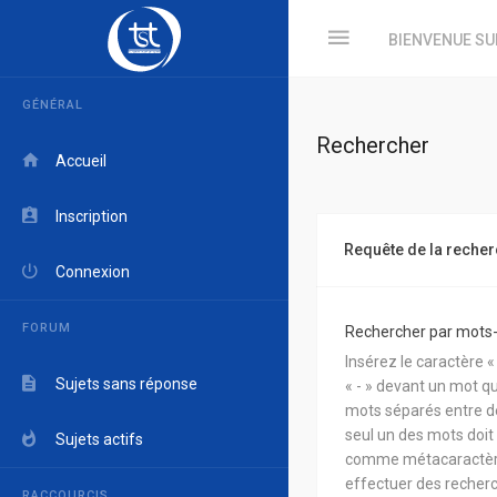
BIENVENUE SU
GÉNÉRAL
Rechercher
Accueil
Inscription
Requête de la reche
Connexion
FORUM
Rechercher par mots-c
Insérez le caractère «
Sujets sans réponse
« - » devant un mot qui
mots séparés entre des
seul un des mots doit 
Sujets actifs
comme métacaractère
effectuer des recherc
RACCOURCIS