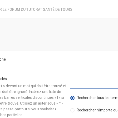
R LE FORUM DU TUTORAT SANTÉ DE TOURS
rche
lés :
 + » devant un mot qui doit être trouvé et
 doit être ignoré. Insérez une liste de
 barres verticales discontinues « | » si
Rechercher tous les ter
être trouvé. Utilisez un astérisque « * »
 passe-partout si vous souhaitez
Rechercher n’importe qu
hes partielles.