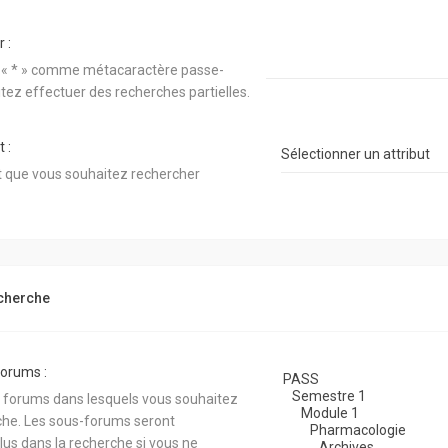
 :
ue « * » comme métacaractère passe-
itez effectuer des recherches partielles.
 :
ut que vous souhaitez rechercher
echerche
forums :
s forums dans lesquels vous souhaitez
che. Les sous-forums seront
us dans la recherche si vous ne