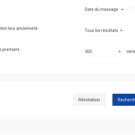
:
elon leur ancienneté :
s premiers :
cara