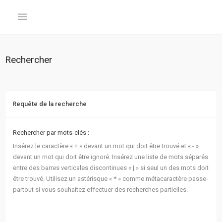
GÉNÉRAL
Rechercher
Accueil
Inscription
Requête de la recherche
Connexion
Rechercher par mots-clés :
Insérez le caractère « + » devant un mot qui doit être trouvé et « - »
FORUM
devant un mot qui doit être ignoré. Insérez une liste de mots séparés
entre des barres verticales discontinues « | » si seul un des mots doit
Sujets
être trouvé. Utilisez un astérisque « * » comme métacaractère passe-
sans
partout si vous souhaitez effectuer des recherches partielles.
réponse
Sujets