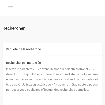
GÉNÉRAL
Rechercher
Accueil
Inscription
Requête de la recherche
Connexion
Rechercher par mots-clés :
Insérez le caractère « + » devant un mot qui doit être trouvé et « - »
FORUM
devant un mot qui doit être ignoré. Insérez une liste de mots séparés
entre des barres verticales discontinues « | » si seul un des mots doit
Sujets
être trouvé. Utilisez un astérisque « * » comme métacaractère passe-
sans
partout si vous souhaitez effectuer des recherches partielles.
réponse
Sujets