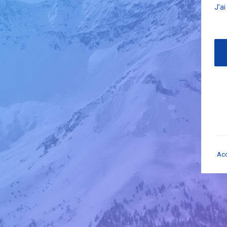
J’a
Acc