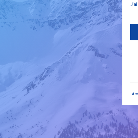
J’a
Acc