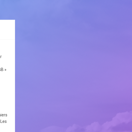
r
BB »
hiers
 Les