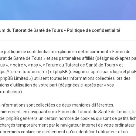
m du Tutorat de Santé de Tours - Politique de confidentialité
te politique de confidentialité explique en détail comment « Forum du
rat de Santé de Tours » et ses partenaires affiliés (désignés ci-après pa
us », « notre », « nos », « Forum du Tutorat de Santé de Tours » et
tps://forum.tutotours.fr ») et phpBB (désigné ci-après par « logiciel php
 phpBB Limited ») utilisent toutes les informations collectées lors des
ions d’utilisation de votre part (désignées ci-après par « vos
rmations »).
 informations sont collectées de deux manières différentes.
mièrement, en naviguant sur « Forum du Tutorat de Santé de Tours », le
ciel phpBB génèrera un certain nombre de cookies qui sont de petits fic
échargés temporairement par le navigateur internet de votre ordinateur.
 premiers cookies ne contiennent qu’un identifiant utilisateur et un