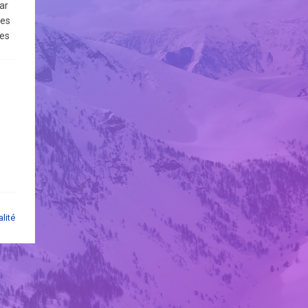
ar
les
les
vous
pas
par
et
alité
ès
ant