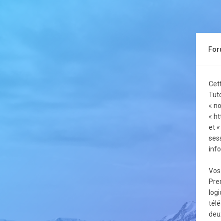
Foru
Cet
Tuto
« no
« ht
et «
sess
info
Vos
Pre
logi
tél
deux