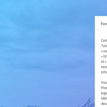
Foru
Cet
Tuto
« no
« ht
et «
sess
info
Vos
Pre
logi
tél
deux