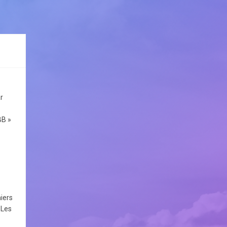
r
BB »
hiers
 Les