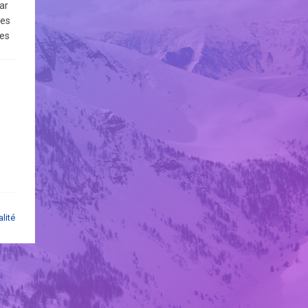
ar
les
les
vous
pas
par
et
alité
ès
ant