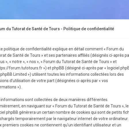
m du Tutorat de Santé de Tours - Politique de confidentialité
te politique de confidentialité explique en détail comment « Forum du
rat de Santé de Tours » et ses partenaires affiliés (désignés ci-après pa
us », « notre », « nos », « Forum du Tutorat de Santé de Tours » et
tps://forum.tutotours.fr ») et phpBB (désigné ci-après par « logiciel php
 phpBB Limited ») utilisent toutes les informations collectées lors des
ions d’utilisation de votre part (désignées ci-après par « vos
rmations »).
 informations sont collectées de deux manières différentes.
mièrement, en naviguant sur « Forum du Tutorat de Santé de Tours », le
ciel phpBB génèrera un certain nombre de cookies qui sont de petits fic
échargés temporairement par le navigateur internet de votre ordinateur.
 premiers cookies ne contiennent qu’un identifiant utilisateur et un