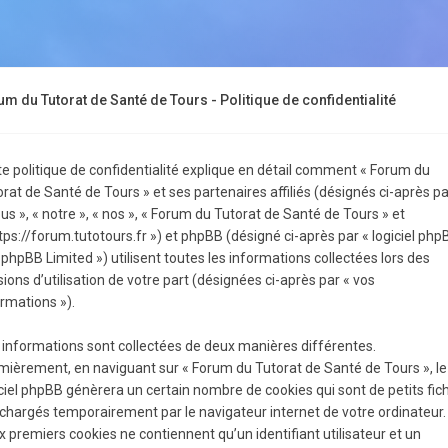
m du Tutorat de Santé de Tours - Politique de confidentialité
te politique de confidentialité explique en détail comment « Forum du
rat de Santé de Tours » et ses partenaires affiliés (désignés ci-après pa
us », « notre », « nos », « Forum du Tutorat de Santé de Tours » et
tps://forum.tutotours.fr ») et phpBB (désigné ci-après par « logiciel php
 phpBB Limited ») utilisent toutes les informations collectées lors des
ions d’utilisation de votre part (désignées ci-après par « vos
rmations »).
 informations sont collectées de deux manières différentes.
mièrement, en naviguant sur « Forum du Tutorat de Santé de Tours », le
ciel phpBB génèrera un certain nombre de cookies qui sont de petits fic
échargés temporairement par le navigateur internet de votre ordinateur.
 premiers cookies ne contiennent qu’un identifiant utilisateur et un