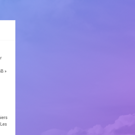
r
BB »
hiers
 Les