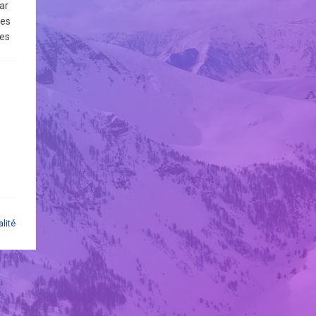
ar
les
les
vous
pas
par
et
alité
ès
ant