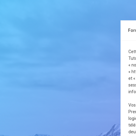
Foru
Cet
Tuto
« no
« ht
et «
sess
info
Vos
Pre
logi
tél
deux